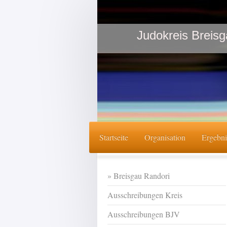
Judokreis Breisg
Startseite
Organisation
Ergebni
Breisgau Randori
Ausschreibungen Kreis
Ausschreibungen BJV