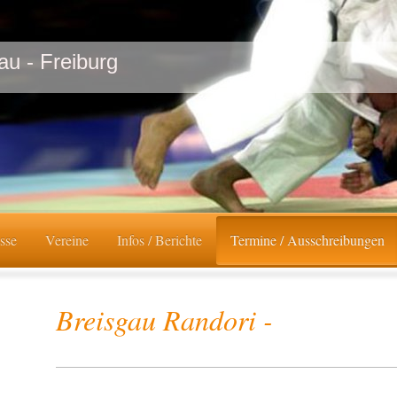
au - Freiburg
sse
Vereine
Infos / Berichte
Termine / Ausschreibungen
Breisgau Randori -